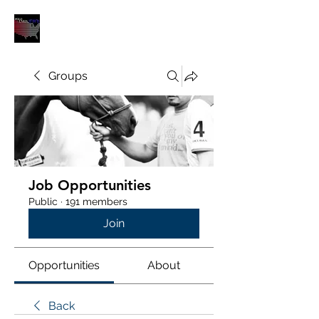
POLOUNION.COM
Groups
Job Opportunities
Public
·
191 members
Join
Opportunities
About
Back