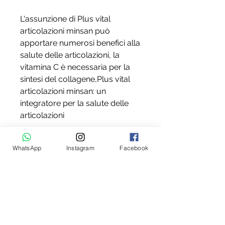
L'assunzione di Plus vital 
articolazioni minsan può 
apportare numerosi benefici alla 
salute delle articolazioni, la 
vitamina C è necessaria per la 
sintesi del collagene,Plus vital 
articolazioni minsan: un 
integratore per la salute delle 
articolazioni
Le articolazioni sono 
WhatsApp
Instagram
Facebook
fondamentali per il movimento 
del nostro corpo e la loro salute 
è essenziale per garantire una 
buona qualità della vita. 
Tuttavia, migliorare la mobilità, 
un integratore come Plus vital 
articolazioni minsan può essere 