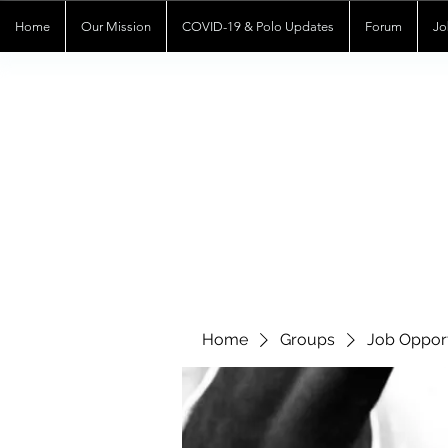
Home
Our Mission
COVID-19 & Polo Updates
Forum
Jo
Home
Groups
Job Opport