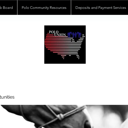
b Board
Polo Community Resources
Deposits and Payment Services
POLOUNION.COM
unities