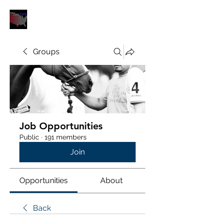
POLOUNION.COM
Groups
Job Opportunities
Public
·
191 members
Join
Opportunities
About
Back