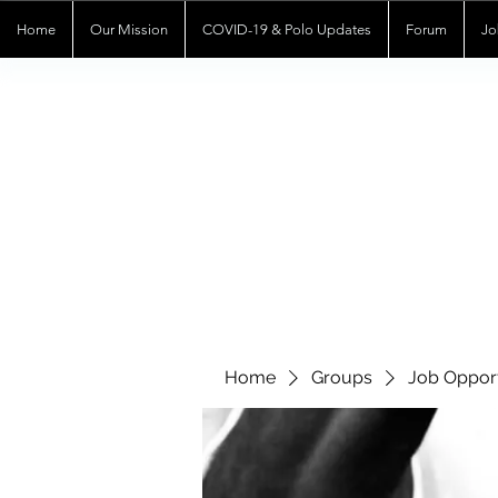
Home
Our Mission
COVID-19 & Polo Updates
Forum
Jo
Home
Groups
Job Opport