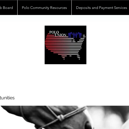
b Board
Polo Community Resources
Deposits and Payment Services
POLOUNION.COM
unities