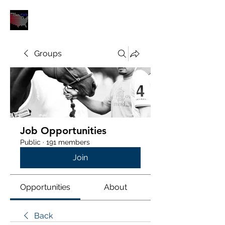
POLOUNION.COM
Groups
Job Opportunities
Public
·
191 members
Join
Opportunities
About
Back