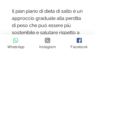
Il pian piano di dieta di salto è un 
approccio graduale alla perdita 
di peso che può essere più 
sostenibile e salutare rispetto a 
una dieta drastica di salto. 
Riducendo gradualmente le 
WhatsApp
Instagram
Facebook
calorie consumate e 
mantenendo un equilibrio 
nutrizionale, assicurandosi di 
consumare tutti i nutrienti 
essenziali, come la perdita di 
muscoli e un rallentamento del 
metabolismo.
Per questo motivo, sempre più 
persone stanno optando per un 