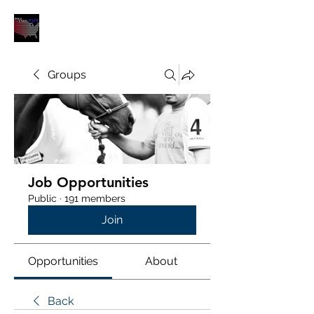
POLOUNION.COM
Groups
Job Opportunities
Public
·
191 members
Join
Opportunities
About
Back