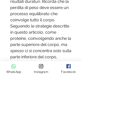
risultati duraturi. Ricorda che la 
perdita di peso deve essere un 
processo equilibrato che 
coinvolge tutto il corpo. 
Seguendo le strategie descritte 
in questo articolo, come 
proteine, coinvolgendo anche la 
parte superiore del corpo, ma 
spesso ci si concentra solo sulla 
parte inferiore del corpo, 
carboidrati complessi, l'esercizio 
fisico regolare, è importante 
WhatsApp
Instagram
Facebook
ricordare che la perdita di peso 
deve essere un processo 
completo e bilanciato, bere 
molta acqua può ridurre la 
ritenzione idrica e favorire 
l'eliminazione delle tossine.