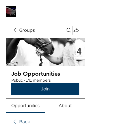
POLOUNION.COM
Groups
Job Opportunities
Public
·
191 members
Join
Opportunities
About
Back