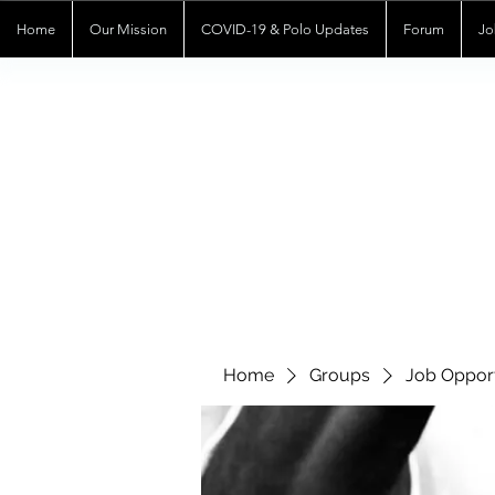
Home
Our Mission
COVID-19 & Polo Updates
Forum
Jo
Home
Groups
Job Opport