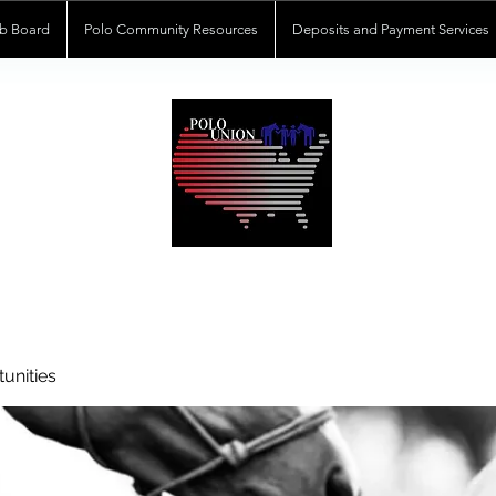
b Board
Polo Community Resources
Deposits and Payment Services
POLOUNION.COM
unities