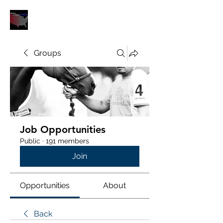
POLOUNION.COM
Groups
Job Opportunities
Public
·
191 members
Join
Opportunities
About
Back