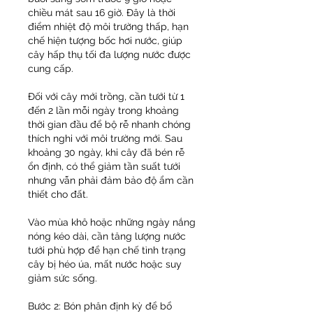
chiều mát sau 16 giờ. Đây là thời 
điểm nhiệt độ môi trường thấp, hạn 
chế hiện tượng bốc hơi nước, giúp 
cây hấp thụ tối đa lượng nước được 
cung cấp.
Đối với cây mới trồng, cần tưới từ 1 
đến 2 lần mỗi ngày trong khoảng 
thời gian đầu để bộ rễ nhanh chóng 
thích nghi với môi trường mới. Sau 
khoảng 30 ngày, khi cây đã bén rễ 
ổn định, có thể giảm tần suất tưới 
nhưng vẫn phải đảm bảo độ ẩm cần 
thiết cho đất.
Vào mùa khô hoặc những ngày nắng 
nóng kéo dài, cần tăng lượng nước 
tưới phù hợp để hạn chế tình trạng 
cây bị héo úa, mất nước hoặc suy 
giảm sức sống.
Bước 2: Bón phân định kỳ để bổ 