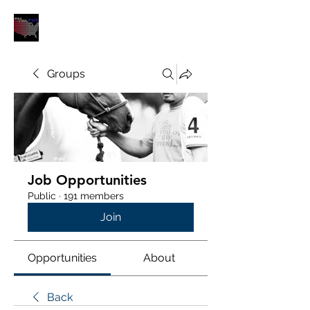
POLOUNION.COM
Groups
Job Opportunities
Public
·
191 members
Join
Opportunities
About
Back