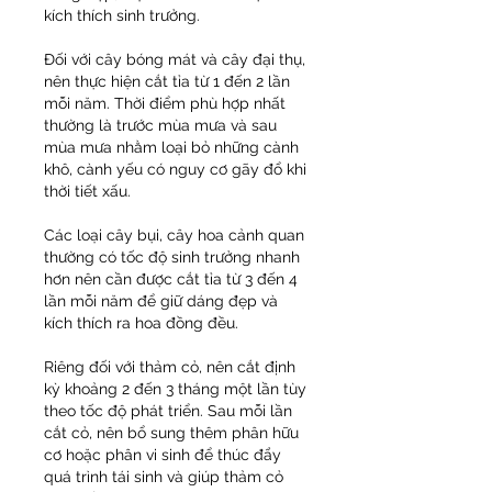
kích thích sinh trưởng.
Đối với cây bóng mát và cây đại thụ, 
nên thực hiện cắt tỉa từ 1 đến 2 lần 
mỗi năm. Thời điểm phù hợp nhất 
thường là trước mùa mưa và sau 
mùa mưa nhằm loại bỏ những cành 
khô, cành yếu có nguy cơ gãy đổ khi 
thời tiết xấu.
Các loại cây bụi, cây hoa cảnh quan 
thường có tốc độ sinh trưởng nhanh 
hơn nên cần được cắt tỉa từ 3 đến 4 
lần mỗi năm để giữ dáng đẹp và 
kích thích ra hoa đồng đều.
Riêng đối với thảm cỏ, nên cắt định 
kỳ khoảng 2 đến 3 tháng một lần tùy 
theo tốc độ phát triển. Sau mỗi lần 
cắt cỏ, nên bổ sung thêm phân hữu 
cơ hoặc phân vi sinh để thúc đẩy 
quá trình tái sinh và giúp thảm cỏ 